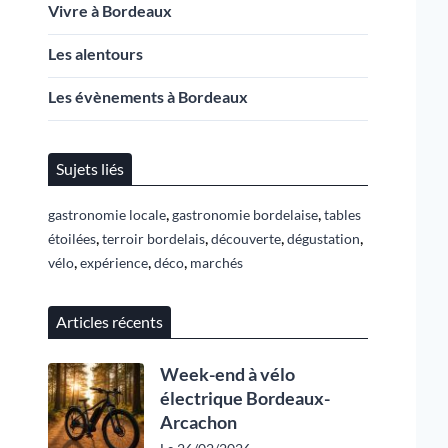
Vivre à Bordeaux
Les alentours
Les évènements à Bordeaux
Sujets liés
,
,
gastronomie locale
gastronomie bordelaise
tables
,
,
,
,
étoilées
terroir bordelais
découverte
dégustation
,
,
,
vélo
expérience
déco
marchés
Articles récents
Week-end à vélo
électrique Bordeaux-
Arcachon