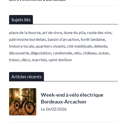
Sujets liés
,
,
,
,
place de la bourse
art de vivre
dune du pila
route des vins
,
,
,
patrimoine bordelais
bassin d’arcachon
forêt landaise
,
,
,
,
histoire locale
quartiers vivants
cité médiévale
détente
,
,
,
,
,
,
découverte
dégustation
randonnée
vélo
château
océan
,
,
,
trésor
déco
marchés
saint-émilion
Articles récents
Week-end à vélo électrique
Bordeaux-Arcachon
Le 26/02/2026