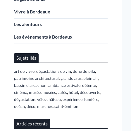
Vivre à Bordeaux
Les alentours
Les évènements à Bordeaux
Sujets liés
,
,
,
art de vivre
dégustations de vin
dune du pila
,
,
,
patrimoine architectural
grands crus
plein air
,
,
,
bassin d’arcachon
ambiance estivale
détente
,
,
,
,
,
,
cinéma
musée
musées
cafés
hôtel
découverte
,
,
,
,
,
dégustation
vélo
château
expérience
lumière
,
,
,
océan
déco
marchés
saint-émilion
Articles récents