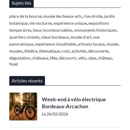
Sujets liés
,
,
,
place de la bourse
musée des beaux-arts
rive droite
jardin
,
,
,
botanique
vie nocturne
expérience unique
expositions
,
,
,
temporaires
lieux incontournables
monuments historiques
,
,
,
quartiers vivants
vieux bordeaux
musée d'art
vue
,
,
,
,
panoramique
expérience inoubliable
artisans locaux
musée
,
,
,
,
,
,
musées
théâtre
thématique
coût
activités
découverte
,
,
,
,
,
,
,
dégustation
châteaux
fête
découvrir
vélo
cèpe
château
Noël
Articles récents
Week-end à vélo électrique
Bordeaux-Arcachon
Le 26/02/2026