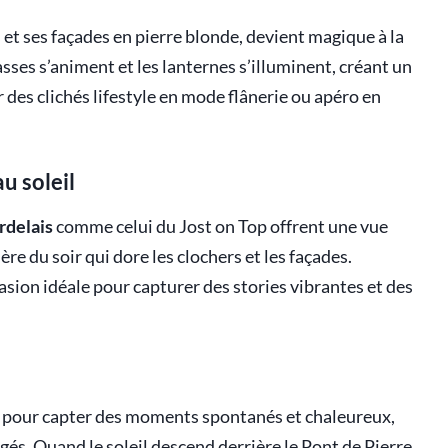
s et ses façades en pierre blonde, devient magique à la
sses s’animent et les lanternes s’illuminent, créant un
r des clichés lifestyle en mode flânerie ou apéro en
u soleil
rdelais
comme celui du Jost on Top offrent une vue
ère du soir qui dore les clochers et les façades.
ccasion idéale pour capturer des stories vibrantes et des
 pour capter des moments spontanés et chaleureux,
gés. Quand le soleil descend derrière le Pont de Pierre,