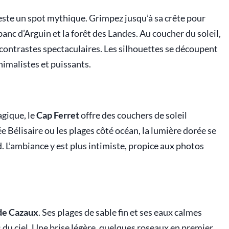
este un spot mythique. Grimpez jusqu’à sa crête pour
anc d’Arguin et la forêt des Landes. Au coucher du soleil,
s contrastes spectaculaires. Les silhouettes se découpent
inimalistes et puissants.
gique, le
Cap Ferret
offre des couchers de soleil
ée Bélisaire ou les plages côté océan, la lumière dorée se
nd. L’ambiance y est plus intimiste, propice aux photos
de Cazaux
. Ses plages de sable fin et ses eaux calmes
s du ciel. Une brise légère, quelques roseaux en premier