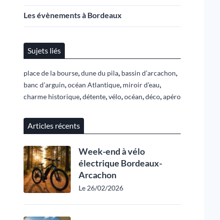
Les évènements à Bordeaux
Sujets liés
,
,
,
place de la bourse
dune du pila
bassin d’arcachon
,
,
,
banc d’arguin
océan Atlantique
miroir d’eau
,
,
,
,
,
charme historique
détente
vélo
océan
déco
apéro
Articles récents
Week-end à vélo
électrique Bordeaux-
Arcachon
Le 26/02/2026