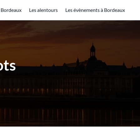
à Bordeaux
Les alentours
Les évènements à Bordeaux
ots