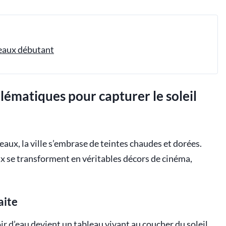
deaux débutant
lématiques pour capturer le soleil
ux, la ville s’embrase de teintes chaudes et dorées.
x se transforment en véritables décors de cinéma,
aite
oir d’eau devient un tableau vivant au coucher du soleil.