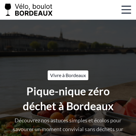
Les alentours
Vignobles oubliés pr
de Bordeaux
our
Explorez les anciens vignobles oubliés prè
 sur
Bordeaux et découvrez comment ils renais