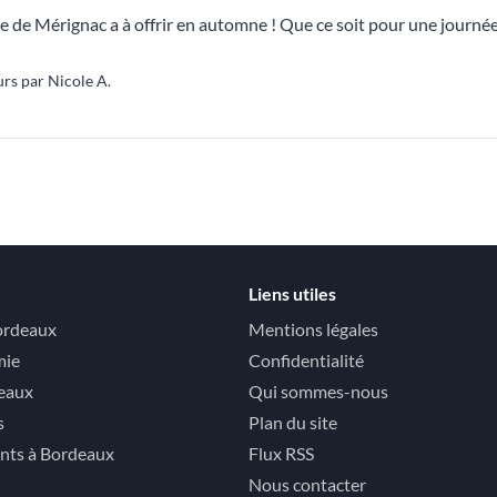
le de Mérignac a à offrir en automne ! Que ce soit pour une journée
rs par Nicole A.
Liens utiles
ordeaux
Mentions légales
mie
Confidentialité
deaux
Qui sommes-nous
s
Plan du site
nts à Bordeaux
Flux RSS
Nous contacter