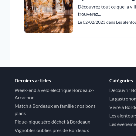
Découvrez tout ce que la vil
trouverez...
Le 02/02/2023 dans Les alentou
Derniers articles
Catégories
Week-end à vélo électrique Bordeaux-
Découvrir B
Arcachon
La gastrono
Match à Bordeaux en famille : nos bons
Vivre à Bor
plans
Les alentour
Pique-nique zéro déchet à Bordeaux
Les évèneme
Vignobles oubliés près de Bordeaux