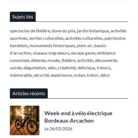
Sujets liés
,
,
,
spectacles de théâtre
dune du pila
jardin botanique
activités
,
,
,
sportives
sorties culturelles
activités culturelles
patrimoine
,
,
,
bordelais
monuments historiques
plein air
bassin
,
,
,
d’arcachon
oiseaux migrateurs
escape game
ambiance
,
,
,
,
,
,
conviviale
détente
musée
théâtre
activités
découverte
,
,
,
,
,
,
soirée
dégustation
vélo
créativité
délicieux
trésors
,
,
,
,
,
mémorable
sécurité
expérience
océan
trésor
déco
Articles récents
Week-end à vélo électrique
Bordeaux-Arcachon
Le 26/02/2026