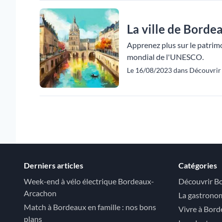
La ville de Borde
Apprenez plus sur le patrimoi
mondial de l'UNESCO.
Le 16/08/2023 dans Découvrir 
Derniers articles
Catégories
Week-end à vélo électrique Bordeaux-
Découvrir B
Arcachon
La gastrono
Match à Bordeaux en famille : nos bons
Vivre à Bor
plans