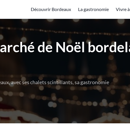
Découvrir Bordeaux
La gastronomie
Vivre 
rché de Noël bordela
ux, avec ses chalets scintillants, sa gastronomie