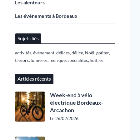
Les alentours
Les évènements à Bordeaux
Sujets liés
,
,
,
,
,
,
activités
événement
délices
délice
Noël
goûter
,
,
,
,
trésors
lumières
féérique
spécialités
huîtres
Articles récents
Week-end à vélo
électrique Bordeaux-
Arcachon
Le 26/02/2026